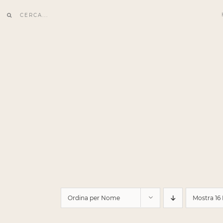
Salta
Cerca
al
per:
contenuto
Ordina per
Nome
Mostra
16