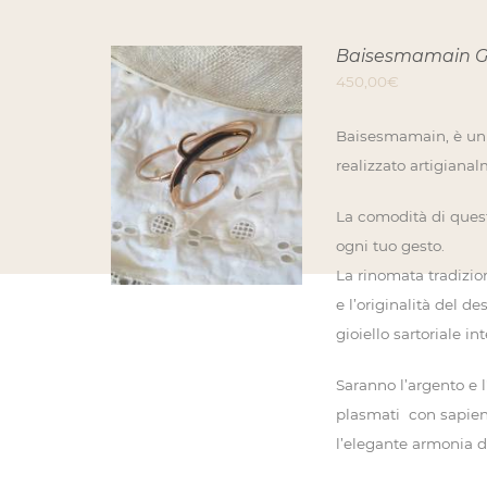
Baisesmamain Gi
450,00
€
Baisesmamain, è un g
VIEW PRODUCT
realizzato artigianal
QUESTO
/
DETTAGLI
PRODOTTO
HA
La comodità di ques
PIÙ
ogni tuo gesto.
VARIANTI.
LE
La rinomata tradizione
OPZIONI
POSSONO
e l’originalità del d
ESSERE
SCELTE
gioiello sartoriale i
NELLA
PAGINA
Saranno l’argento e l
DEL
PRODOTTO
plasmati con sapienza
l’elegante armonia d