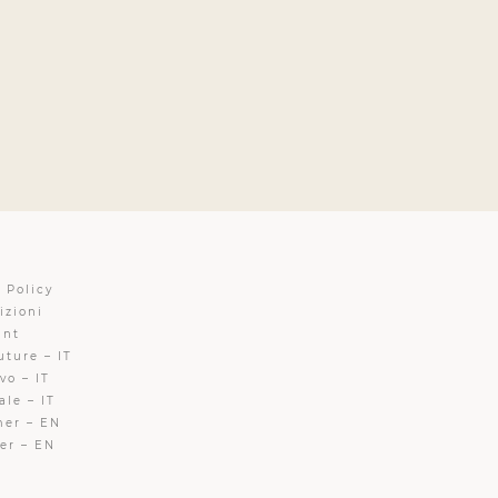
 Policy
izioni
unt
uture – IT
vo – IT
ale – IT
mer – EN
er – EN