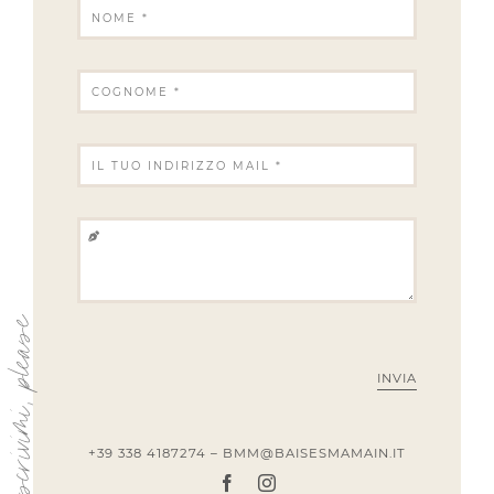
scrivimi, please
INVIA
+39 338 4187274 – BMM@BAISESMAMAIN.IT