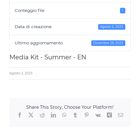
Conteggio file
1
Data di creazione
Agosto 2, 2023
Ultimo aggiornamento
Dicembre 29, 2023
Media Kit - Summer - EN
Agosto 2, 2023
Share This Story, Choose Your Platform!
Facebook
X
Reddit
LinkedIn
WhatsApp
Tumblr
Pinterest
Vk
Xing
Email