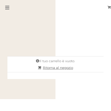
Salta
Toggle
al
Navigation
contenuto
HOME
About
Shop
Pet Couture
Il tuo carrello è vuoto.
Ritorna al negozio
Blog
Contatti
CERCA
PER: