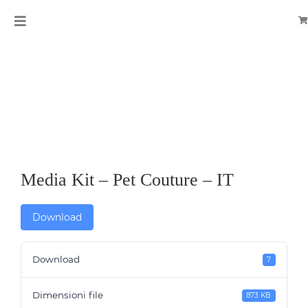
Salta
Toggle
al
Navigation
contenuto
HOME
About
Shop
Pet Couture
Media Kit – Pet Couture – IT
Blog
Download
Contatti
CERCA
Download
7
PER:
Dimensioni file
873 KB