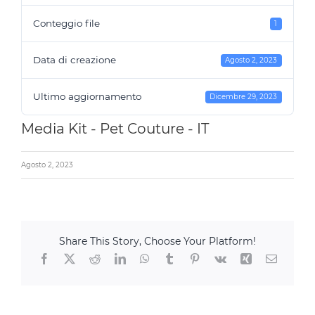
Conteggio file
1
Data di creazione
Agosto 2, 2023
Ultimo aggiornamento
Dicembre 29, 2023
Media Kit - Pet Couture - IT
Agosto 2, 2023
Share This Story, Choose Your Platform!
Facebook
X
Reddit
LinkedIn
WhatsApp
Tumblr
Pinterest
Vk
Xing
Email