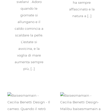
svelarvi . Adoro
ha sempre
quando le
affascinato e la
giornate si
natura a [...]
allungano e il
caldo comincia a
scaldare la pelle.
L’estate si
avvicina, e la
voglia di mare
aumenta sempre
più, [...]
Il cameo. Quando il
retrò diventa
DROP, il mare in
design.
una goccia