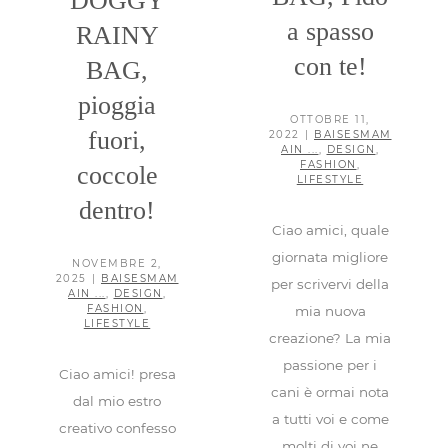
DOGGY
a spasso
RAINY
con te!
BAG,
pioggia
OTTOBRE 11,
fuori,
2022
|
BAISESMAM
AIN ...
,
DESIGN
,
FASHION
,
coccole
LIFESTYLE
dentro!
Ciao amici, quale
giornata migliore
NOVEMBRE 2,
2025
|
BAISESMAM
per scrivervi della
AIN ...
,
DESIGN
,
FASHION
,
mia nuova
LIFESTYLE
creazione? La mia
passione per i
Ciao amici! presa
cani è ormai nota
dal mio estro
a tutti voi e come
creativo confesso
molti di voi ne