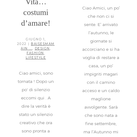
Vita…
Ciao Amici, un po’
costumi
che non ci si
d’amare!
sente. E’ arrivato
l’autunno, le
GIUGNO 1,
giornate si
2022
|
BAISESMAM
AIN ...
,
DESIGN
,
accorciano e si ha
FASHION
,
voglia di restare a
LIFESTYLE
casa, un po’
Ciao amici, sono
impigriti magari
tornata ! Dopo un
con il camino
po' di silenzio
acceso e un caldo
eccomi qui . A
maglione
dire la verità è
avvolgente. Sarà
stato un silenzio
che sono nata a
creativo che ora
fine settembre,
sono pronta a
ma l’Autunno mi