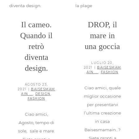
Baisesmamain ...
Design
Baisesmamain ...
Fashion
Fashion
Il cameo.
DROP, il
Quando il
mare in
retrò
una goccia
diventa
LUGLIO 20,
design.
2021
|
BAISESMAM
AIN ...
,
FASHION
AGOSTO 23,
Ciao amici, quale
2021
|
BAISESMAM
AIN ...
,
DESIGN
,
miglior occasione
FASHION
per presentarvi
l’ultima creazione
Ciao amici,
in casa
Agosto, tempo di
Baisesmamain…?
sole, sale e mare.
Siete pronti a