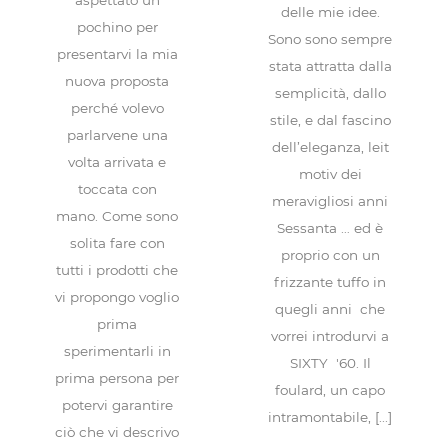
aspettato un
delle mie idee.
pochino per
Sono sono sempre
presentarvi la mia
stata attratta dalla
nuova proposta
semplicità, dallo
perché volevo
stile, e dal fascino
parlarvene una
dell’eleganza, leit
volta arrivata e
motiv dei
toccata con
meravigliosi anni
mano. Come sono
Sessanta … ed è
solita fare con
proprio con un
tutti i prodotti che
frizzante tuffo in
vi propongo voglio
quegli anni che
prima
vorrei introdurvi a
sperimentarli in
SIXTY '60. Il
prima persona per
foulard, un capo
potervi garantire
intramontabile, [...]
ciò che vi descrivo