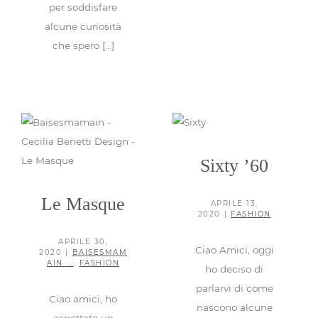
per soddisfare
alcune curiosità
che spero [...]
Sixty ’60
Fashion
Le Masque
Sixty ’60
Baisesmamain ...
Fashion
Le Masque
APRILE 13,
2020
|
FASHION
APRILE 30,
Ciao Amici, oggi
2020
|
BAISESMAM
AIN ...
,
FASHION
ho deciso di
parlarvi di come
Ciao amici, ho
nascono alcune