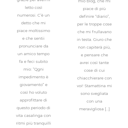
mio blog, che mi
letto così
piace di più
numerosi. C’è un
definire “diario”,
detto che mi
per le troppe cose
piace moltissimo
che mi frullavano
e che sentii
in testa. Giuro che
pronunciare da
non capiterà più,
un amico tempo
e pensare che
fa e feci subito
avrei così tante
mio: ”Qgni
cose di cui
impedimento è
chiacchierare con
giovamento” e
voi! Stamattina mi
così ho voluto
sono svegliata
approfittare di
con una
questo periodo di
meravigliosa [...]
vita casalinga con
ritmi più tranquilli