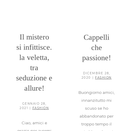
Il mistero si
infittisce. la veletta,
Cappelli che
tra seduzione e
passione!
allure!
Fashion
Il mistero
Cappelli
Fashion
si infittisce.
che
la veletta,
passione!
tra
DICEMBRE 28,
seduzione e
2020
|
FASHION
allure!
Buongiorno amici,
innanzitutto mi
GENNAIO 28,
scuso se ho
2021
|
FASHION
abbandonato per
Ciao, amici e
troppo tempo il
grazie per avermi