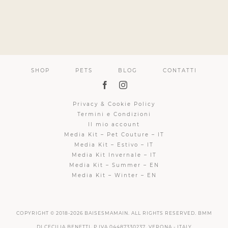
SHOP
PETS
BLOG
CONTATTI
Privacy & Cookie Policy
Termini e Condizioni
Il mio account
Media Kit – Pet Couture – IT
Media Kit – Estivo – IT
Media Kit Invernale – IT
Media Kit – Summer – EN
Media Kit – Winter – EN
COPYRIGHT © 2018-
2026 BAISESMAMAIN. ALL RIGHTS RESERVED. BMM
DI CECILIA BENETTI, P.IVA 04487330237, VERONA - ITALY