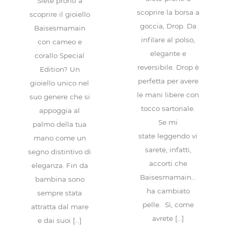
Siete pronti a
scoprire la borsa a
scoprire il gioiello
goccia, Drop. Da
Baisesmamain
infilare al polso,
con cameo e
elegante e
corallo Special
reversibile. Drop è
Edition? Un
perfetta per avere
gioiello unico nel
le mani libere con
suo genere che si
tocco sartoriale.
appoggia al
Se mi
palmo della tua
state leggendo vi
mano come un
sarete, infatti,
segno distintivo di
accorti che
eleganza. Fin da
Baisesmamain…
bambina sono
ha cambiato
sempre stata
pelle. Sì, come
attratta dal mare
avrete [...]
e dai suoi [...]