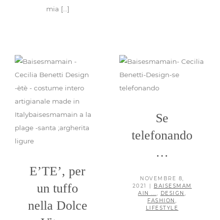
mia [...]
Se telefonando…
Baisesmamain ...
Design
E’TE’, per un tuffo
Fashion
Lifestyle
nella Dolce Vita…
costumi d’amare!
Se
Baisesmamain ...
Design
Fashion
Lifestyle
telefonando
…
E’TE’, per
NOVEMBRE 8,
un tuffo
2021
|
BAISESMAM
AIN ...
,
DESIGN
,
FASHION
,
nella Dolce
LIFESTYLE