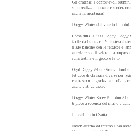
Gli originali e confortevoli piumini
sono realizzati a mano e renderanno 
anche in montagna!
Doggy Winter si divide in Piumini
Come tutta la linea Doggy, Doggy W
facile da indossare. Vi basterà dist
il suo pancino con le fettucce e ann
anteriore con il velcro a scomparsa 
sulla testina e il gioco è fatto!
Ogni Doggy Winter Snow Piumino ha 
fettucce di chiusura diverse per reg
contrasto o in gradazione sulla part
anche visti da dietro.
Doggy Winter Snow Piumino è inter
ti piace a seconda del manto e della
Imbottitura in Ovatta
Nylon esterno ed interno Rosa antic