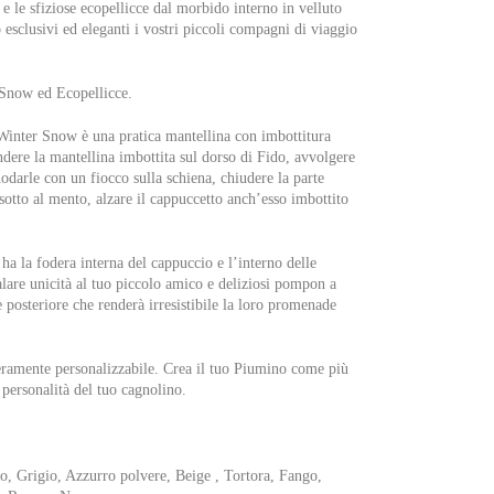
 e le sfiziose ecopellicce dal morbido interno in velluto
esclusivi ed eleganti i vostri piccoli compagni di viaggio
 Snow ed Ecopellicce.
inter Snow è una pratica mantellina con imbottitura
endere la mantellina imbottita sul dorso di Fido, avvolgere
odarle con un fiocco sulla schiena, chiudere la parte
sotto al mento, alzare il cappuccetto anch’esso imbottito
la fodera interna del cappuccio e l’interno delle
alare unicità al tuo piccolo amico e deliziosi pompon a
e posteriore che renderà irresistibile la loro promenade
amente personalizzabile. Crea il tuo Piumino come più
 personalità del tuo cagnolino.
o, Grigio, Azzurro polvere, Beige , Tortora, Fango,