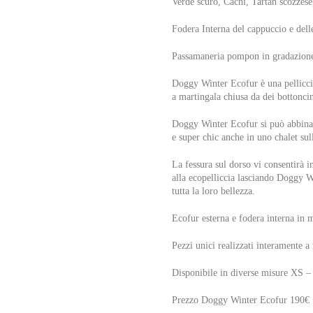
Verde scuro, Cachi, Tartan scozzese
Fodera Interna del cappuccio e delle
Passamaneria pompon in gradazione
Doggy Winter Ecofur è una pellicci
a martingala chiusa da dei bottoncin
Doggy Winter Ecofur si può abbina
e super chic anche in uno chalet sul
La fessura sul dorso vi consentirà i
alla ecopelliccia lasciando Doggy 
tutta la loro bellezza.
Ecofur esterna e fodera interna in 
Pezzi unici realizzati interamente a
Disponibile in diverse misure XS 
Prezzo Doggy Winter Ecofur 190€