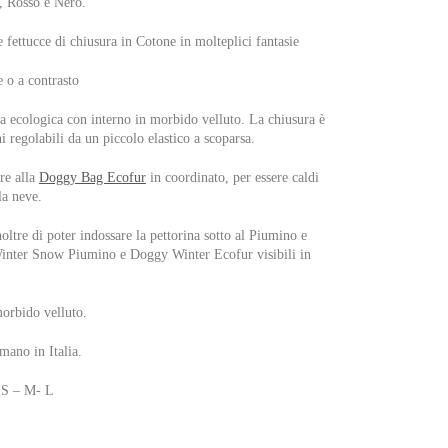
, Rosso e Nero.
 fettucce di chiusura in Cotone in molteplici fantasie
 o a contrasto
a ecologica con interno in morbido velluto. La chiusura è
i regolabili da un piccolo elastico a scoparsa.
re alla
Doggy Bag Ecofur
in coordinato, per essere caldi
la neve.
noltre di poter indossare la pettorina sotto al Piumino e
Winter Snow Piumino e Doggy Winter Ecofur visibili in
morbido velluto.
 mano in Italia.
– S – M- L