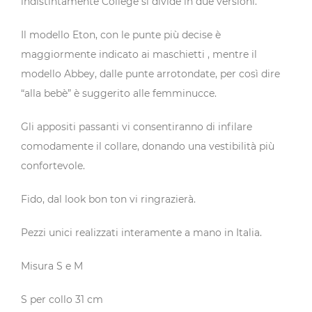
indistintamente College si divide in due versioni.
Il modello Eton, con le punte più decise è
maggiormente indicato ai maschietti , mentre il
modello Abbey, dalle punte arrotondate, per così dire
“alla bebè” è suggerito alle femminucce.
Gli appositi passanti vi consentiranno di infilare
comodamente il collare, donando una vestibilità più
confortevole.
Fido, dal look bon ton vi ringrazierà.
Pezzi unici realizzati interamente a mano in Italia.
Misura S e M
S per collo 31 cm